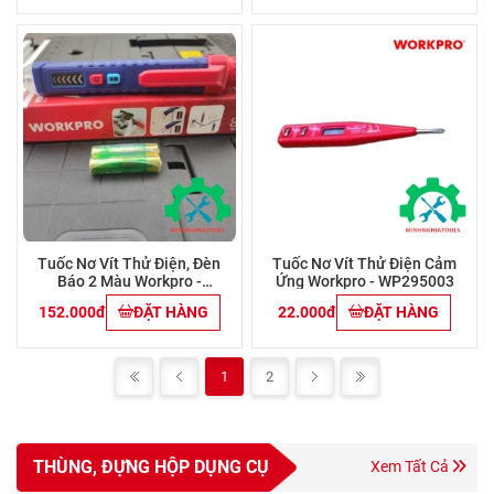
Tuốc Nơ Vít Thử Điện, Đèn
Tuốc Nơ Vít Thử Điện Cảm
Báo 2 Màu Workpro -
Ứng Workpro - WP295003
WP295004
152.000đ
ĐẶT HÀNG
22.000đ
ĐẶT HÀNG
1
2
THÙNG, ĐỰNG HỘP DỤNG CỤ
Xem Tất Cả