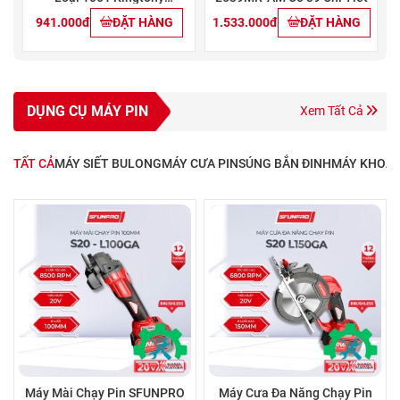
12C7MRN01 (8-19mm)
941.000đ
ĐẶT HÀNG
1.533.000đ
ĐẶT HÀNG
DỤNG CỤ MÁY PIN
Xem Tất Cả
TẤT CẢ
MÁY SIẾT BULONG
MÁY CƯA PIN
SÚNG BẮN ĐINH
MÁY KHOAN
Máy Mài Chạy Pin SFUNPRO
Máy Cưa Đa Năng Chạy Pin