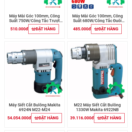
Máy Mài Góc 100mm, Công
Máy Mài Góc 100mm, Công
Suất 750W/Công Tắc Trượt
Suất 680W/Công Tắc Đuôi
Workpro - WP472022
Workpro - WP472021
510.000đ
ĐẶT HÀNG
485.000đ
ĐẶT HÀNG
Máy Siết Cắt Bulông Makita
M22 Máy Siết Cắt Bulông
6924N M22-M24
1330W Makita 6922NB
54.054.000đ
ĐẶT HÀNG
39.116.000đ
ĐẶT HÀNG