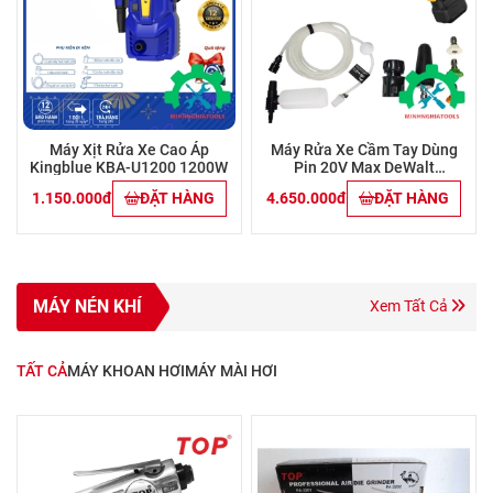
Máy Xịt Rửa Xe Cao Áp
Máy Rửa Xe Cầm Tay Dùng
Kingblue KBA-U1200 1200W
Pin 20V Max DeWalt
DCPW550B (Chưa Pin & Sạc)
1.150.000đ
ĐẶT HÀNG
4.650.000đ
ĐẶT HÀNG
MÁY NÉN KHÍ
Xem Tất Cả
TẤT CẢ
MÁY KHOAN HƠI
MÁY MÀI HƠI