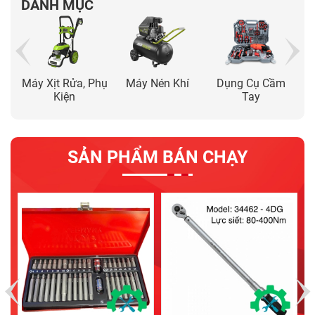
DANH MỤC
y
Máy Xịt Rửa, Phụ
Máy Nén Khí
Dụng Cụ Cầm
Kiện
Tay
SẢN PHẨM BÁN CHẠY