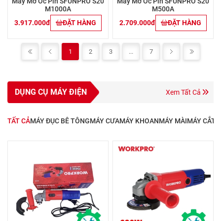
Máy Mở Ốc Pin SFUNPRO S20
Máy Mở Ốc Pin SFUNPRO S20
M1000A
M500A
3.917.000đ
ĐẶT HÀNG
2.709.000đ
ĐẶT HÀNG
1
2
3
...
7
DỤNG CỤ MÁY ĐIỆN
Xem Tất Cả
TẤT CẢ
MÁY ĐỤC BÊ TÔNG
MÁY CƯA
MÁY KHOAN
MÁY MÀI
MÁY CẮT S