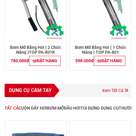
Bơm Mỡ Bằng Hơi ( 2 Chức
Bơm Mỡ Bằng Hơi ( 1 Chức
Năng )TOP PA-801K
Năng ) TOP PA-801
780.000đ
ĐẶT HÀNG
598.000đ
ĐẶT HÀNG
DỤNG CỤ CẦM TAY
Xem Tất Cả
TẤT CẢ
CUỘN DÂY HƠI
BƠM MỠ
ĐẦU HƠI
TÚI ĐỰNG DỤNG CỤ
THƯỚC 