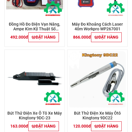
Đồng Hồ Đo Điện Vạn Năng,
Máy Đo Khoảng Cách Laser
Ampe Kìm Kỹ Thuật Số
40m Workpro WP267001
Workpro - WP295006
492.000đ
ĐẶT HÀNG
866.000đ
ĐẶT HÀNG
Bút Thử Điện Xe Ô Tô Xe Máy
Bút Thử Điện Xe Máy Ôtô
Kingtony 9DC-23
Kingtony 9DC22
163.000đ
ĐẶT HÀNG
120.000đ
ĐẶT HÀNG