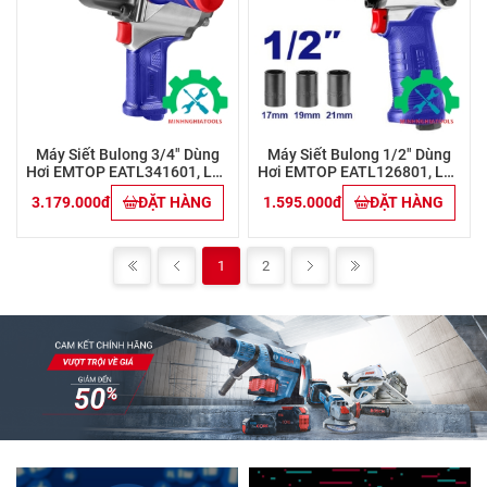
Máy Siết Bulong 3/4" Dùng
Máy Siết Bulong 1/2" Dùng
Hơi EMTOP EATL341601, Lực
Hơi EMTOP EATL126801, Lực
Siết 1600Nm
Siết 610Nm
3.179.000đ
ĐẶT HÀNG
1.595.000đ
ĐẶT HÀNG
1
2