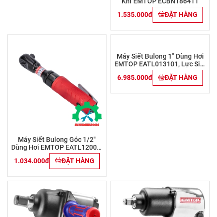
15m TOP HR-708C Ống 8mm
Khí EMTOP ECBN186411
X 12mm
2.080.000đ
ĐẶT HÀNG
1.535.000đ
ĐẶT HÀNG
Máy Siết Bulong Góc 1/2"
Máy Siết Bulong 1" Dùng Hơi
Dùng Hơi EMTOP EATL12001,
EMTOP EATL013101, Lực Siết
Lực Siết 68Nm
3100Nm
1.034.000đ
ĐẶT HÀNG
6.985.000đ
ĐẶT HÀNG