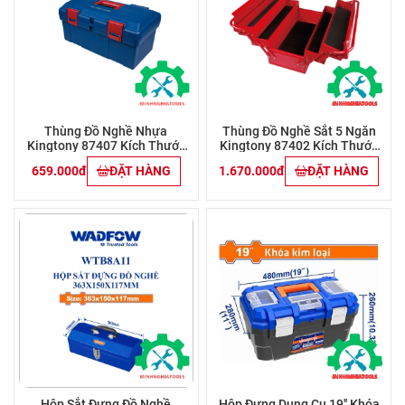
Thùng Đồ Nghề Nhựa
Thùng Đồ Nghề Sắt 5 Ngăn
Kingtony 87407 Kích Thước
Kingtony 87402 Kích Thước
445x240x206mm
470x220x260mm
659.000đ
ĐẶT HÀNG
1.670.000đ
ĐẶT HÀNG
Hộp Sắt Đựng Đồ Nghề
Hộp Đựng Dụng Cụ 19'' Khóa