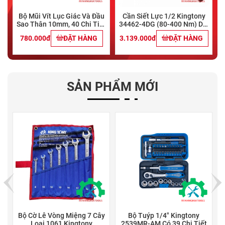
Bộ Mũi Vít Lục Giác Và Đầu
Cần Siết Lực 1/2 Kingtony
Sao Thân 10mm, 40 Chi Tiết
34462-4DG (80-400 Nm) Dài
TOP TBS-1102
613mm
780.000đ
ĐẶT HÀNG
3.139.000đ
ĐẶT HÀNG
SẢN PHẨM MỚI
ây
Bộ Cờ Lê Vòng Miệng 7 Cây
Bộ Tuýp 1/4" Kingtony
Loại 1061 Kingtony
2539MR-AM Có 39 Chi Tiết