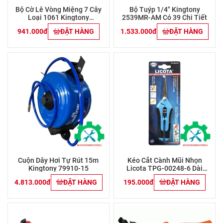
Bộ Cờ Lê Vòng Miệng 7 Cây
Bộ Tuýp 1/4" Kingtony
Loại 1061 Kingtony
2539MR-AM Có 39 Chi Tiết
12C7MRN01 (8-19mm)
941.000đ
ĐẶT HÀNG
1.533.000đ
ĐẶT HÀNG
Cuộn Dây Hơi Tự Rút 15m
Kéo Cắt Cành Mũi Nhọn
Kingtony 79910-15
Licota TPG-00248-6 Dài
165mm
4.813.000đ
ĐẶT HÀNG
195.000đ
ĐẶT HÀNG