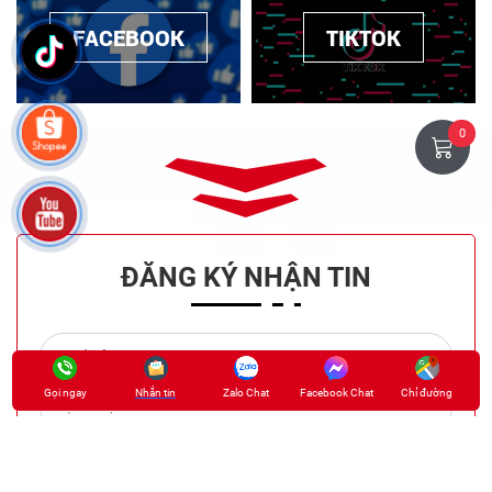
FACEBOOK
TIKTOK
0
ĐĂNG KÝ NHẬN TIN
Họ và tên
Gọi ngay
Nhắn tin
Zalo Chat
Facebook Chat
Chỉ đường
Điện thoại
Email