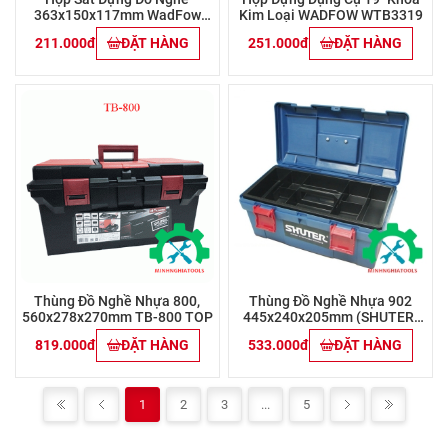
363x150x117mm WadFow
Kim Loại WADFOW WTB3319
WTB8A11
211.000đ
ĐẶT HÀNG
251.000đ
ĐẶT HÀNG
Thùng Đồ Nghề Nhựa 800,
Thùng Đồ Nghề Nhựa 902
560x278x270mm TB-800 TOP
445x240x205mm (SHUTER)
TOP TBF-902
819.000đ
ĐẶT HÀNG
533.000đ
ĐẶT HÀNG
1
2
3
...
5