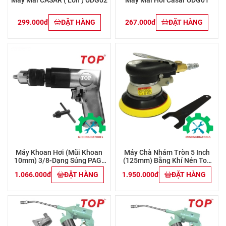
299.000đ
ĐẶT HÀNG
267.000đ
ĐẶT HÀNG
Máy Khoan Hơi (mũi Khoan
Máy Chà Nhám Tròn 5 Inch
10mm) 3/8-Dạng Súng PAG-
(125mm) Bằng Khí Nén Top
402 TOP
PAS-10027-15
1.066.000đ
ĐẶT HÀNG
1.950.000đ
ĐẶT HÀNG