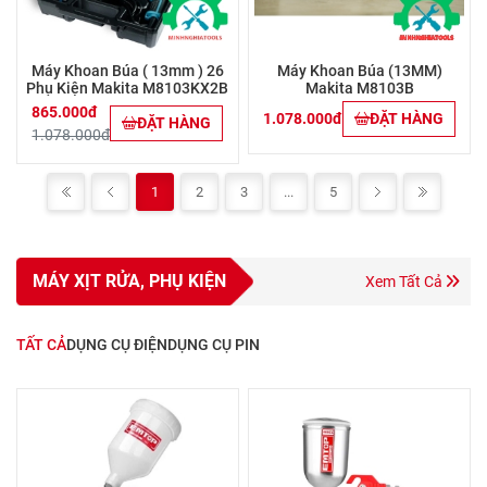
Máy Khoan Búa ( 13mm ) 26
Máy Khoan Búa (13MM)
Phụ Kiện Makita M8103KX2B
Makita M8103B
865.000đ
1.078.000đ
ĐẶT HÀNG
ĐẶT HÀNG
1.078.000đ
1
2
3
...
5
MÁY XỊT RỬA, PHỤ KIỆN
Xem Tất Cả
TẤT CẢ
DỤNG CỤ ĐIỆN
DỤNG CỤ PIN