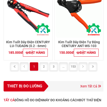
Kìm Tuốt Dây Điện CENTURY
Kìm Tuốt Dây Điện Tự Động
LU-TUDADN (0.2 - 6mm)
CENTURY ANT-WS-103
185.000đ
ĐẶT HÀNG
150.000đ
ĐẶT HÀNG
1
2
3
...
153
THIẾT BỊ ĐO LƯỜNG
Xem Tất Cả
TẤT CẢ
ĐỒNG HỒ ĐO ĐIỆN
MÁY ĐO KHOẢNG CÁCH
BÚT THỬ ĐIỆN