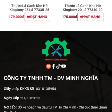
Thước Lá Canh Khe Hở
Thước Lá Canh Khe Hở
Kingtony 25 Lá 77335-25
Kingtony 20 Lá 77340-20
179.000đ
ĐẶT HÀNG
175.000đ
ĐẶT HÀNG
CÔNG TY TNHH TM - DV MINH NGHĨA
Giấy phép ĐKKD Số :
0318135954
Ngày Cấp :
31/10/2023
Nơi cấp :
Sở kế hoạch và đầu tư TP.Hồ Chí Minh - Chi cục thuế Quận