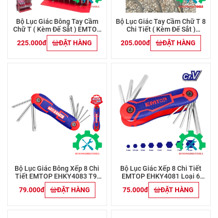
Bộ Lục Giác Bông Tay Cầm
Bộ Lục Giác Tay Cầm Chữ T 8
Chữ T ( Kèm Đế Sắt ) EMTOP
Chi Tiết ( Kèm Đế Sắt )
ETHW6063
EMTOP ETHW6061 Loại 6
225.000đ
ĐẶT HÀNG
205.000đ
ĐẶT HÀNG
Cạnh
Bộ Lục Giác Bông Xếp 8 Chi
Bộ Lục Giác Xếp 8 Chi Tiết
Tiết EMTOP EHKY4083 T9-
EMTOP EHKY4081 Loại 6
T40
Cạnh 2-8mm
79.000đ
ĐẶT HÀNG
75.000đ
ĐẶT HÀNG