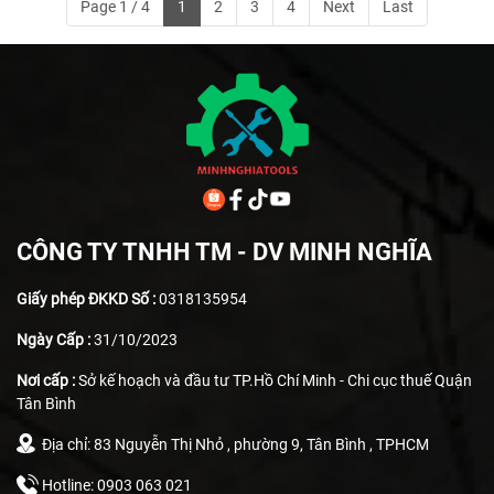
Page 1 / 4
1
2
3
4
Next
Last
CÔNG TY TNHH TM - DV MINH NGHĨA
Giấy phép ĐKKD Số :
0318135954
Ngày Cấp :
31/10/2023
Nơi cấp :
Sở kế hoạch và đầu tư TP.Hồ Chí Minh - Chi cục thuế Quận
Tân Bình
Địa chỉ: 83 Nguyễn Thị Nhỏ , phường 9, Tân Bình , TPHCM
Hotline: 0903 063 021