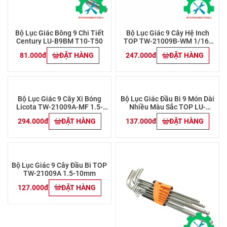
Bộ Lục Giác Bông 9 Chi Tiết
Bộ Lục Giác 9 Cây Hệ Inch
Century LU-B9BM T10-T50
TOP TW-21009B-WM 1/16-
3/8
81.000đ
ĐẶT HÀNG
247.000đ
ĐẶT HÀNG
Bộ Lục Giác 9 Cây Xi Bóng
Bộ Lục Giác Đầu Bi 9 Món Dài
Licota TW-21009A-MF 1.5-
Nhiều Màu Sắc TOP LU-
10mm
9CMAU 1.5-10mm
294.000đ
ĐẶT HÀNG
137.000đ
ĐẶT HÀNG
Bộ Lục Giác 9 Cây Đầu Bi TOP
TW-21009A 1.5-10mm
127.000đ
ĐẶT HÀNG