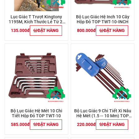
Lục Giác T Trượt Kingtony
Bộ Lục Giác Hệ Inch 10 Cây
1195M, Kích Thước Lẻ Từ 2-
Hộp Đỏ TOP TWT-10-INCH
10mm
135.000đ
ĐẶT HÀNG
800.000đ
ĐẶT HÀNG
Bộ Lục Giác Hệ Mét 10 Chi
Bộ Lục Giác 9 Chi Tiết Xi Nâu
Tiết Hộp Đỏ TOP TWT-10
Hệ Mét (1.5 -- 10 Mm) TOP
AWT-30004-BK
585.000đ
ĐẶT HÀNG
220.000đ
ĐẶT HÀNG