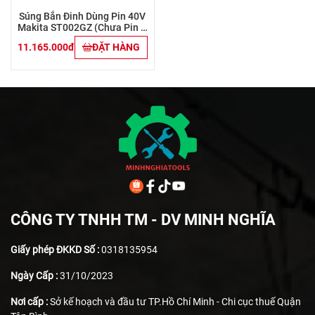
Súng Bắn Đinh Dùng Pin 40V
Makita ST002GZ (Chưa Pin &
Sạc)
11.165.000đ
ĐẶT HÀNG
CÔNG TY TNHH TM - DV MINH NGHĨA
Giấy phép ĐKKD Số :
0318135954
Ngày Cấp :
31/10/2023
Nơi cấp :
Sở kế hoạch và đầu tư TP.Hồ Chí Minh - Chi cục thuế Quận