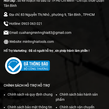
Nơi cấp :
Sở kế hoạch và đầu tư TP.Hồ Chí Minh - Chi cục thuế Quận
Tân Bình
Địa chỉ: 83 Nguyễn Thị Nhỏ , phường 9, Tân Bình , TPHCM
Hotline: 0903 063 021
Email: cuahangminhnghia83@gmail.com
Website: minhnghiatools.com
Hổ Trợ Marketing : Đã có người hỗ trợ , xin phép tránh làm phiền !
CHÍNH SÁCH HỖ TRỢ HỖ TRỢ
Chính sách và quy định chung
Chính sách bảo hành sản
phẩm
Chính sách bảo mật thông tin
Chính sách vận chuyển