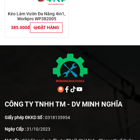
Kéo Làm Vườn Đa Năng 4in1,
Workpro WP382005
385.000đ
ĐẶT HÀNG
CÔNG TY TNHH TM - DV MINH NGHĨA
Giấy phép ĐKKD Số :
0318135954
Ngày Cấp :
31/10/2023