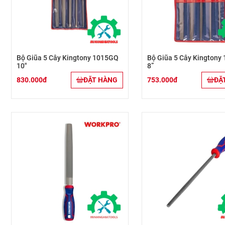
Bộ Giũa 5 Cây Kingtony 1015GQ
Bộ Giũa 5 Cây Kingtony
10"
8”
830.000đ
ĐẶT HÀNG
753.000đ
ĐẶ