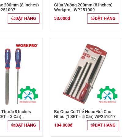
ác 200mm (8 Inches)
Giũa Vuông 200mm (8 Inches)
P251007
Workpro - WP251009
ĐẶT HÀNG
53.000đ
ĐẶT HÀNG
h Thước 8 Inches
Bộ Giũa Có Thể Hoán Đổi Cho
ET = 3 Cái)
Nhau (1 SET = 5 Cái) WP251017
ĐẶT HÀNG
184.000đ
ĐẶT HÀNG