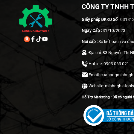
CÔNG TY TNHH T
Giấy phép ĐKKD Số :
03181
Ngày Cấp :
31/10/2023
Nơi cấp :
Sở kế hoạch và đầu
Địa chỉ: 83 Nguyễn Thị N
Hotline: 0903 063 021
Email: cuahangminhng
Website: minhnghiatool
Hổ Trợ Marketing : Đã có người h