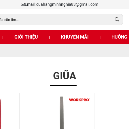
Email: cuahangminhnghia83@gmail.com
GIỚI THIỆU
KHUYẾN MÃI
HƯỚNG 
|
|
|
GIŨA