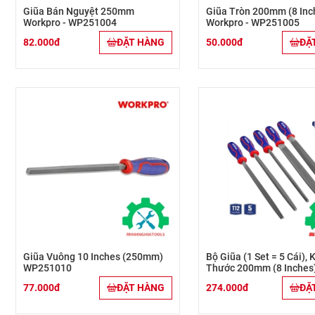
Giũa Bán Nguyệt 250mm
Giũa Tròn 200mm (8 Inc
Workpro - WP251004
Workpro - WP251005
82.000đ
ĐẶT HÀNG
50.000đ
ĐẶ
Giũa Vuông 10 Inches (250mm)
Bộ Giũa (1 Set = 5 Cái), 
WP251010
Thước 200mm (8 Inches
Workpro - WP201701
77.000đ
ĐẶT HÀNG
274.000đ
ĐẶ