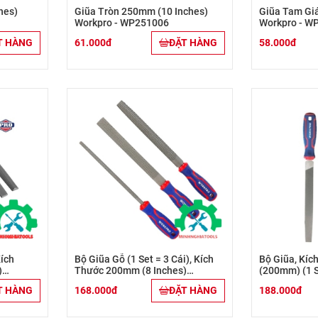
hes)
Giũa Tròn 250mm (10 Inches)
Giũa Tam Gi
Workpro - WP251006
Workpro - W
T HÀNG
61.000đ
ĐẶT HÀNG
58.000đ
Kích
Bộ Giũa Gỗ (1 Set = 3 Cái), Kích
Bộ Giũa, Kíc
)
Thước 200mm (8 Inches)
(200mm) (1 S
Workpro - WP201703
WP201702
T HÀNG
168.000đ
ĐẶT HÀNG
188.000đ