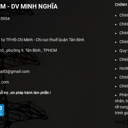
CHÍNH
M - DV MINH NGHĨA
Chín
35954
Chín
Chín
 tư TP.Hồ Chí Minh - Chi cục thuế Quận Tân Bình
Chín
hỏ , phường 9, Tân Bình , TPHCM
Quy 
Chín
Hướn
hia83@gmail.com
Chín
s.com
Chín
ỗ trợ , xin phép tránh làm phiền !
Phân
nhân, t
về cun
trình g