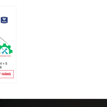
t = 5
9
T HÀNG