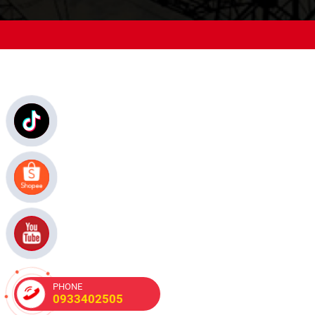
PHONE
0933402505