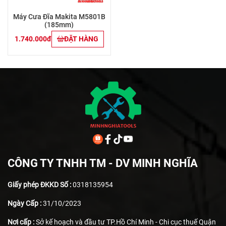
Máy Cưa Đĩa Makita M5801B
(185mm)
1.740.000đ
ĐẶT HÀNG
CÔNG TY TNHH TM - DV MINH NGHĨA
Giấy phép ĐKKD Số :
0318135954
Ngày Cấp :
31/10/2023
Nơi cấp :
Sở kế hoạch và đầu tư TP.Hồ Chí Minh - Chi cục thuế Quận