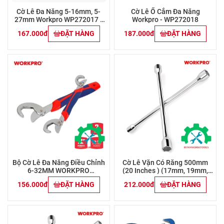
Cờ Lê Đa Năng 5-16mm, 5-
Cờ Lê Ổ Cắm Đa Năng
27mm Workpro WP272017 -
Workpro - WP272018
WP272016
167.000đ
ĐẶT HÀNG
187.000đ
ĐẶT HÀNG
Bộ Cờ Lê Đa Năng Điều Chỉnh
Cờ Lê Vặn Có Răng 500mm
6-32MM WORKPRO
(20 Inches ) (17mm, 19mm,
WP202516
21mm, 23mm) Workpro -
156.000đ
ĐẶT HÀNG
212.000đ
ĐẶT HÀNG
WP114014