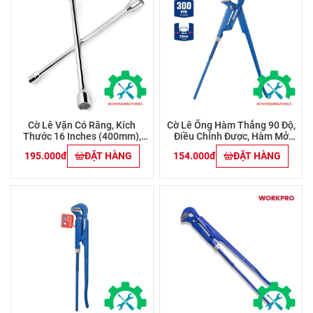
Cờ Lê Vặn Có Răng, Kích
Cờ Lê Ống Hàm Thẳng 90 Độ,
Thước 16 Inches (400mm),
Điều Chỉnh Được, Hàm Mở
(11/16 Inch, 3/4 Inch, 13/16
25mm (1 Inch) Workpro
195.000đ
ĐẶT HÀNG
154.000đ
ĐẶT HÀNG
Inch, 7/8 Inch) WP114061
WP302012