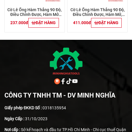
Cờ Lê Ống Hàm Thẳng 90 Độ,
Cờ Lê Ống Hàm Thẳng 90 Độ,
Điều Chỉnh Được, Hàm Mở
Điều Chỉnh Được, Hàm Mở,
38mm (1-1/ Inch) Workpro
Kích Thước 50mm (2 Inch)
237.000đ
ĐẶT HÀNG
411.000đ
ĐẶT HÀNG
WP302013
Workpro WP302014
CÔNG TY TNHH TM - DV MINH NGHĨA
Giấy phép ĐKKD Số :
0318135954
Ngày Cấp :
31/10/2023
Nơi cấp :
Sở kế hoạch và đầu tư TP.Hồ Chí Minh - Chi cục thuế Quận