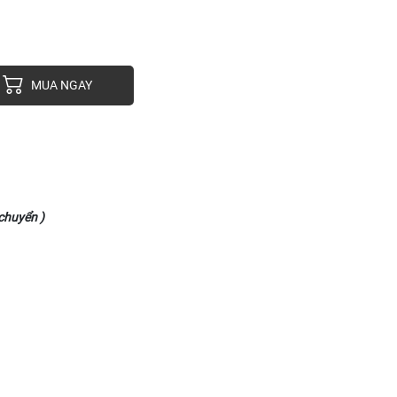
MUA NGAY
chuyển )