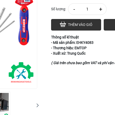
-
+
Số lượng:
THÊM VÀO GIỎ
Thông số kĩ thuật
- Mã sản phẩm: EHKY4083
- Thương hiệu: EMTOP
- Xuất xứ: Trung Quốc
( Giá trên chưa bao gồm VAT và phí vận 