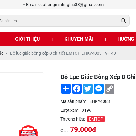
Email: cuahangminhnghia83@gmail.com
GIỚI THIỆU
KHUYẾN MÃI
HƯỚNG 
|
|
|
ác
Bộ lục giác bông xếp 8 chi tiết EMTOP EHKY4083 T9-T40
Bộ Lục Giác Bông Xếp 8 Ch
Share
Facebook
Twitter
Messenger
Copy
Link
Mã sản phẩm:
EHKY4083
Lượt xem:
3196
Thương hiệu:
EMTOP
79.000đ
Giá: