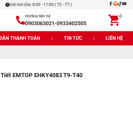
Giờ mở cửa: 8:00 - 17:00 ( T2 - T7 )
Hotline liên hệ
0
0903063021
-
0933402505
DẪN THANH TOÁN
TIN TỨC
LIÊN HỆ
|
|
i Tiết EMTOP EHKY4083 T9-T40