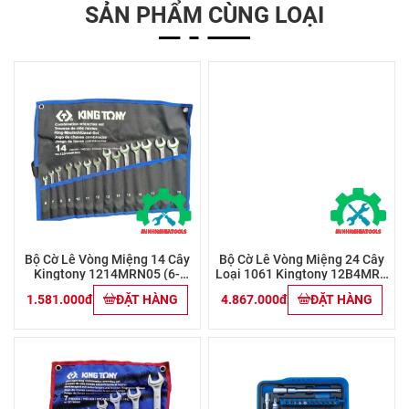
SẢN PHẨM CÙNG LOẠI
Bộ Cờ Lê Vòng Miệng 14 Cây
Bộ Cờ Lê Vòng Miệng 24 Cây
Kingtony 1214MRN05 (6-
Loại 1061 Kingtony 12B4MRN
19mm)
( 6-32mm)
1.581.000đ
ĐẶT HÀNG
4.867.000đ
ĐẶT HÀNG