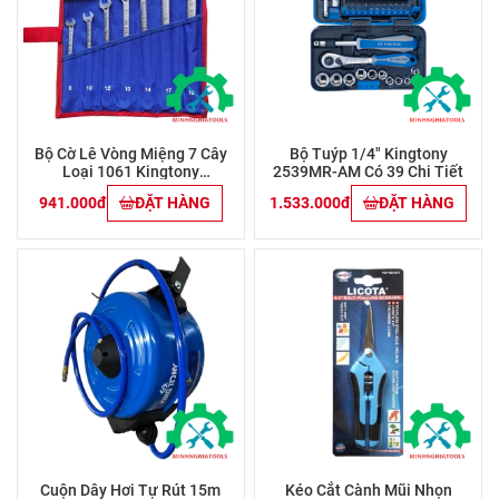
Bộ Cờ Lê Vòng Miệng 7 Cây
Bộ Tuýp 1/4" Kingtony
Loại 1061 Kingtony
2539MR-AM Có 39 Chi Tiết
12C7MRN01 (8-19mm)
941.000đ
ĐẶT HÀNG
1.533.000đ
ĐẶT HÀNG
Cuộn Dây Hơi Tự Rút 15m
Kéo Cắt Cành Mũi Nhọn