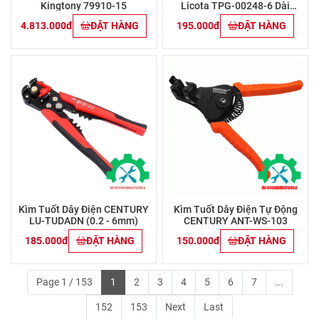
Kingtony 79910-15
Licota TPG-00248-6 Dài
165mm
4.813.000đ
ĐẶT HÀNG
195.000đ
ĐẶT HÀNG
Kìm Tuốt Dây Điện CENTURY
Kìm Tuốt Dây Điện Tự Động
LU-TUDADN (0.2 - 6mm)
CENTURY ANT-WS-103
185.000đ
ĐẶT HÀNG
150.000đ
ĐẶT HÀNG
Page 1 / 153
1
2
3
4
5
6
7
...
152
153
Next
Last