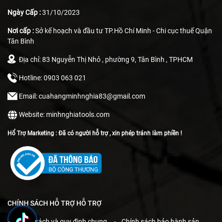
Ngày Cấp :
31/10/2023
Nơi cấp :
Sở kế hoạch và đầu tư TP.Hồ Chí Minh - Chi cục thuế Quận
Tân Bình
Địa chỉ: 83 Nguyễn Thị Nhỏ , phường 9, Tân Bình , TPHCM
Hotline: 0903 063 021
Email: cuahangminhnghia83@gmail.com
Website: minhnghiatools.com
Hổ Trợ Marketing : Đã có người hỗ trợ , xin phép tránh làm phiền !
CHÍNH SÁCH HỖ TRỢ HỖ TRỢ
Chính sách và quy định chung
Chính sách bảo hành sản