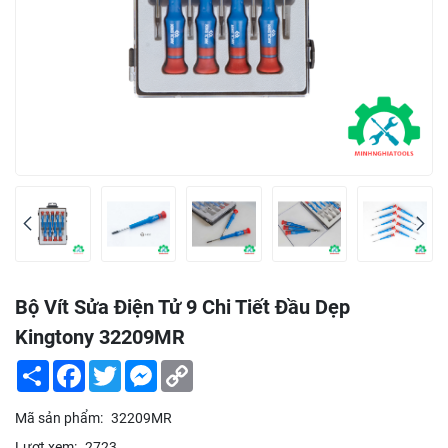
Bộ Vít Sửa Điện Tử 9 Chi Tiết Đầu Dẹp
Kingtony 32209MR
Share
Facebook
Twitter
Messenger
Copy
Link
Mã sản phẩm:
32209MR
Lượt xem:
2723