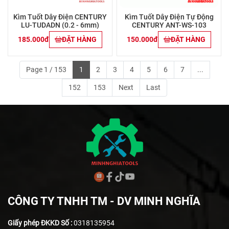
Kìm Tuốt Dây Điện CENTURY
Kìm Tuốt Dây Điện Tự Động
LU-TUDADN (0.2 - 6mm)
CENTURY ANT-WS-103
185.000đ
ĐẶT HÀNG
150.000đ
ĐẶT HÀNG
Page 1 / 153
1
2
3
4
5
6
7
...
152
153
Next
Last
CÔNG TY TNHH TM - DV MINH NGHĨA
Giấy phép ĐKKD Số :
0318135954