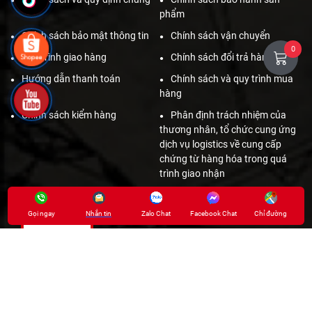
phẩm
Chính sách bảo mật thông tin
Chính sách vận chuyển
0
Quy trình giao hàng
Chính sách đổi trả hàng
Hướng dẫn thanh toán
Chính sách và quy trình mua
hàng
Chính sách kiểm hàng
Phân định trách nhiệm của
thương nhân, tổ chức cung ứng
dịch vụ logistics về cung cấp
chứng từ hàng hóa trong quá
trình giao nhận
MÃ QR
Gọi ngay
Nhắn tin
Zalo Chat
Facebook Chat
Chỉ đường