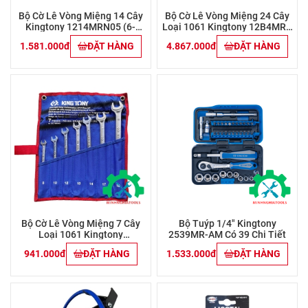
Bộ Cờ Lê Vòng Miệng 14 Cây
Bộ Cờ Lê Vòng Miệng 24 Cây
Kingtony 1214MRN05 (6-
Loại 1061 Kingtony 12B4MRN
19mm)
( 6-32mm)
1.581.000đ
ĐẶT HÀNG
4.867.000đ
ĐẶT HÀNG
Bộ Cờ Lê Vòng Miệng 7 Cây
Bộ Tuýp 1/4" Kingtony
Loại 1061 Kingtony
2539MR-AM Có 39 Chi Tiết
12C7MRN01 (8-19mm)
941.000đ
ĐẶT HÀNG
1.533.000đ
ĐẶT HÀNG