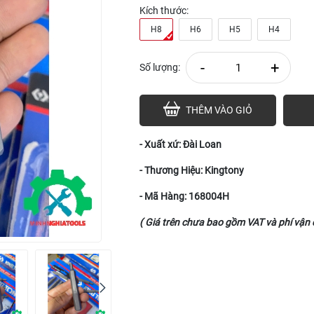
Kích thước:
H8
H6
H5
H4
-
+
Số lượng:
THÊM VÀO GIỎ
- Xuất xứ: Đài Loan
- Thương Hiệu: Kingtony
- Mã Hàng: 168004H
( Giá trên chưa bao gồm VAT và phí vận 