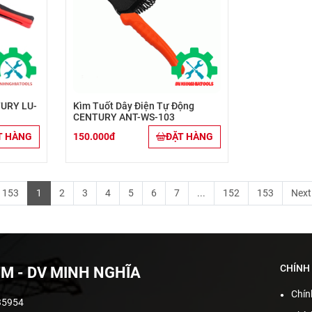
TURY LU-
Kìm Tuốt Dây Điện Tự Động
CENTURY ANT-WS-103
T HÀNG
150.000đ
ĐẶT HÀNG
/ 153
1
2
3
4
5
6
7
...
152
153
Next
CHÍNH
M - DV MINH NGHĨA
Chín
35954