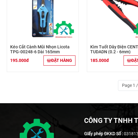
Kéo Cắt Cành Mũi Nhọn Licota
Kìm Tuốt Dây Điện CEN
TPG-00248-6 Dài 165mm
TUDADN (0.2 - 6mm)
195.000đ
ĐẶT HÀNG
185.000đ
ĐẶ
Page 1 
CÔNG TY TNHH T
Giấy phép ĐKKD Số :
03181