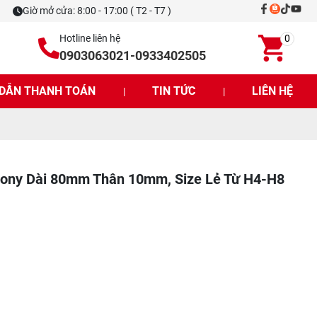
Giờ mở cửa: 8:00 - 17:00 ( T2 - T7 )
Hotline liên hệ
0
0903063021
-
0933402505
DẪN THANH TOÁN
TIN TỨC
LIÊN HỆ
|
|
gtony Dài 80mm Thân 10mm, Size Lẻ Từ H4-H8