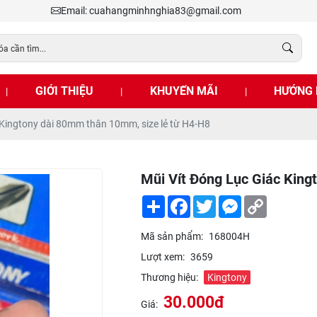
Email: cuahangminhnghia83@gmail.com
GIỚI THIỆU
KHUYẾN MÃI
HƯỚNG 
|
|
|
c Kingtony dài 80mm thân 10mm, size lẻ từ H4-H8
Mũi Vít Đóng Lục Giác Kin
Share
Facebook
Twitter
Messenger
Copy
Link
Mã sản phẩm:
168004H
Lượt xem:
3659
Thương hiệu:
Kingtony
30.000đ
Giá: