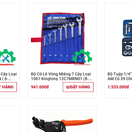
 Cây Loại
Bộ Cờ Lê Vòng Miệng 7 Cây Loại
Bộ Tuýp 1/4
( 6-
1061 Kingtony 12C7MRN01 (8-
AM Có 39 Chi
19mm)
T HÀNG
941.000đ
ĐẶT HÀNG
1.533.000đ