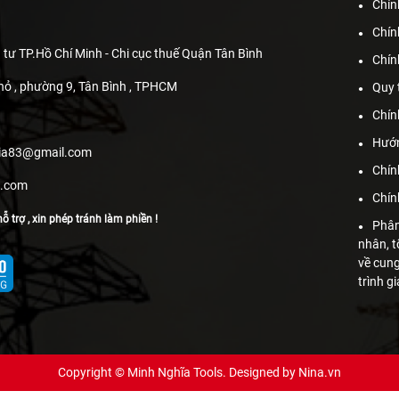
Chín
Chín
 tư TP.Hồ Chí Minh - Chi cục thuế Quận Tân Bình
Chín
hỏ , phường 9, Tân Bình , TPHCM
Quy 
Chín
Hướn
hia83@gmail.com
Chín
s.com
Chín
ỗ trợ , xin phép tránh làm phiền !
Phân
nhân, t
về cun
trình g
Copyright © Minh Nghĩa Tools. Designed by
Nina.vn