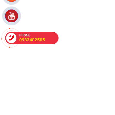
PHONE
0933402505