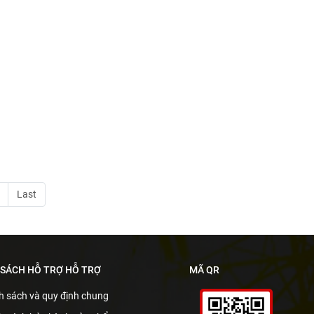
Last
 SÁCH HỖ TRỢ HỖ TRỢ
MÃ QR
h sách và quy định chung