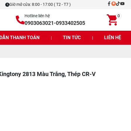
Giờ mở cửa: 8:00 - 17:00 ( T2 - T7 )
Hotline liên hệ
0
0903063021
-
0933402505
DẪN THANH TOÁN
TIN TỨC
LIÊN HỆ
|
|
 Kingtony 2813 Màu Trắng, Thép CR-V