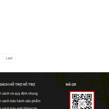
Last
 SÁCH HỖ TRỢ HỖ TRỢ
MÃ QR
h sách và quy định chung
h sách bảo hành sản phẩm
h sách bảo mật thông tin