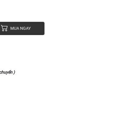
MUA NGAY
chuyển )