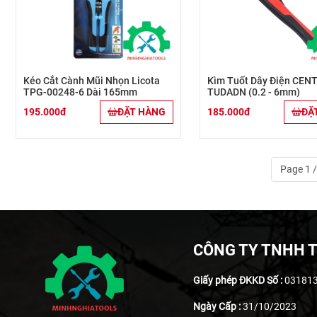
Kéo Cắt Cành Mũi Nhọn Licota
Kìm Tuốt Dây Điện CEN
TPG-00248-6 Dài 165mm
TUDADN (0.2 - 6mm)
195.000đ
ĐẶT HÀNG
185.000đ
ĐẶ
Page 1 
CÔNG TY TNHH T
Giấy phép ĐKKD Số :
03181
Ngày Cấp :
31/10/2023