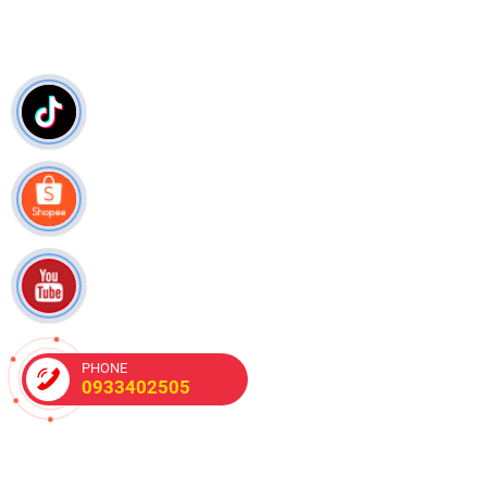
PHONE
0933402505