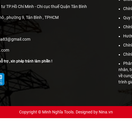
 tư TP.Hồ Chí Minh - Chi cục thuế Quận Tân Bình
Chín
hỏ , phường 9, Tân Bình , TPHCM
Quy 
Chín
Hướn
hia83@gmail.com
Chín
s.com
Chín
ỗ trợ , xin phép tránh làm phiền !
Phân
nhân, t
về cun
trình g
Copyright © Minh Nghĩa Tools. Designed by
Nina.vn