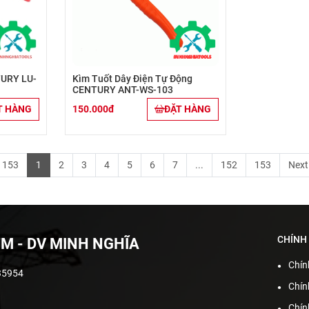
TURY LU-
Kìm Tuốt Dây Điện Tự Động
CENTURY ANT-WS-103
T HÀNG
150.000đ
ĐẶT HÀNG
/ 153
1
2
3
4
5
6
7
...
152
153
Next
CHÍNH
M - DV MINH NGHĨA
Chín
35954
Chín
Chín