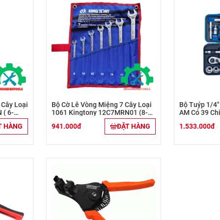
 Cây Loại
Bộ Cờ Lê Vòng Miệng 7 Cây Loại
Bộ Tuýp 1/4
( 6-
1061 Kingtony 12C7MRN01 (8-
AM Có 39 Chi
19mm)
T HÀNG
941.000đ
ĐẶT HÀNG
1.533.000đ