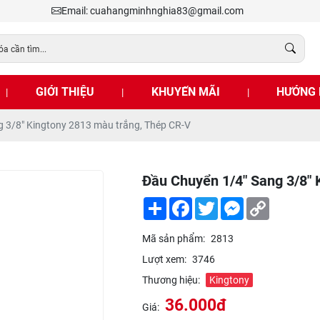
Email: cuahangminhnghia83@gmail.com
GIỚI THIỆU
KHUYẾN MÃI
HƯỚNG 
|
|
|
g 3/8" Kingtony 2813 màu trắng, Thép CR-V
Đầu Chuyển 1/4" Sang 3/8"
Share
Facebook
Twitter
Messenger
Copy
Link
Mã sản phẩm:
2813
Lượt xem:
3746
Thương hiệu:
Kingtony
36.000đ
Giá: