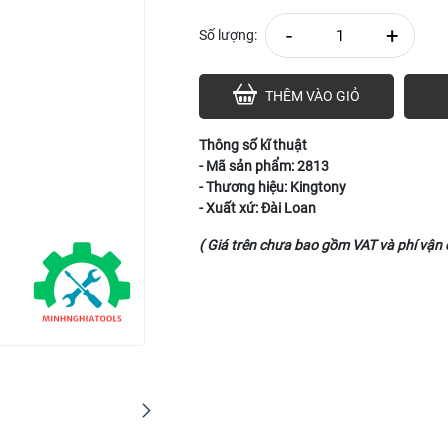
-
+
Số lượng:
THÊM VÀO GIỎ
Thông số kĩ thuật
- Mã sản phẩm: 2813
- Thương hiệu: Kingtony
- Xuất xứ: Đài Loan
( Giá trên chưa bao gồm VAT và phí vận 