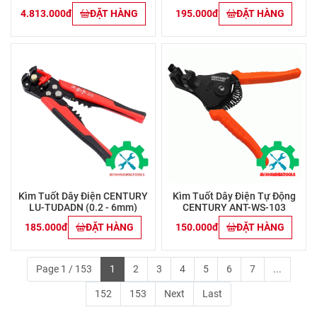
165mm
4.813.000đ
ĐẶT HÀNG
195.000đ
ĐẶT HÀNG
Kìm Tuốt Dây Điện CENTURY
Kìm Tuốt Dây Điện Tự Động
LU-TUDADN (0.2 - 6mm)
CENTURY ANT-WS-103
185.000đ
ĐẶT HÀNG
150.000đ
ĐẶT HÀNG
Page 1 / 153
1
2
3
4
5
6
7
...
152
153
Next
Last