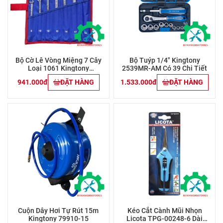
Bộ Cờ Lê Vòng Miệng 7 Cây
Bộ Tuýp 1/4" Kingtony
Loại 1061 Kingtony
2539MR-AM Có 39 Chi Tiết
12C7MRN01 (8-19mm)
941.000đ
ĐẶT HÀNG
1.533.000đ
ĐẶT HÀNG
Cuộn Dây Hơi Tự Rút 15m
Kéo Cắt Cành Mũi Nhọn
Kingtony 79910-15
Licota TPG-00248-6 Dài