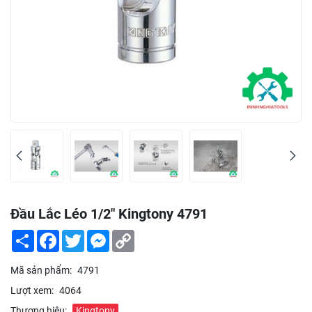
Đầu Lắc Léo 1/2" Kingtony 4791
Share
Facebook
Twitter
Messenger
Copy
Link
Mã sản phẩm:
4791
Lượt xem:
4064
Thương hiệu:
Kingtony