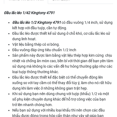
Đầu lắc léo 1/42 Kingtony 4791
Đầu lắc léo 1/2 Kingtony 4791
có đầu vuông 1/4 inch, sử dụng
kết hợp với đầu tuýp, cần tự động.
Đầu lắc léo được thiết kế sử dung ở chỗ khó, cơ cấu lắc léo sử
dung linh hoạt.
Vật liệu bằng thép có xi bóng.
Đầu vuông đáp ứng tiêu chuẩn 1/2 Inch
Sản phẩm này được làm bằng vật liệu thép hợp kim cứng chịu
nhiệt và chống ăn mòn cao, bền bỉ với thời gian để bạn yên tâm
sử dụng mà không lo các vấn đề hư hỏng thường gặp như các
loại tuýp thông thường khác.
Đầu lắc léo được thiết kế đặc biệt có thể chuyển động lên
xuống so với tay cầm có thể thay đổi tùy ý, làm cho nó rất hữu
dụng khi làm việc ở những không gian trật hẹp.
Khi sử dụng bạn nên dùng chung với tuýp (khẩu) 1/2 và một
số phụ kiện chuyên dụng khác để hỗ trợ công việc của bạn
trở lên nhanh chóng hơn.
Nếu bạn sử dụng với nhiều loại khẩu thì nên chọn các đầu
khẩu được đóng trong hộp cẩn thận như vậy sẽ giúp bạn