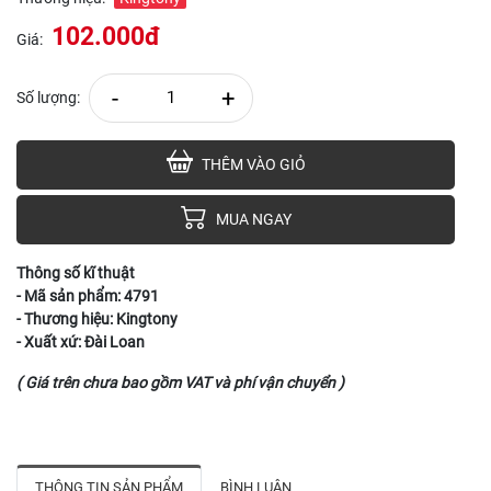
102.000đ
Giá:
-
+
Số lượng:
THÊM VÀO GIỎ
MUA NGAY
Thông số kĩ thuật
- Mã sản phẩm: 4791
- Thương hiệu: Kingtony
- Xuất xứ: Đài Loan
( Giá trên chưa bao gồm VAT và phí vận chuyển )
THÔNG TIN SẢN PHẨM
BÌNH LUẬN